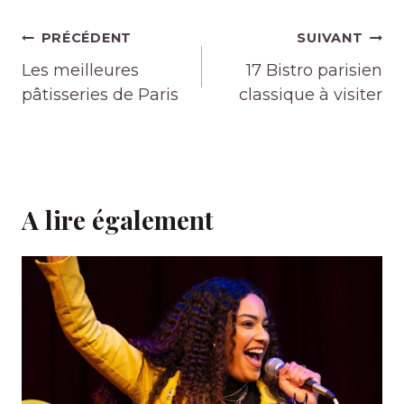
Navigation
PRÉCÉDENT
SUIVANT
de
Les meilleures
17 Bistro parisien
l’article
pâtisseries de Paris
classique à visiter
A lire également