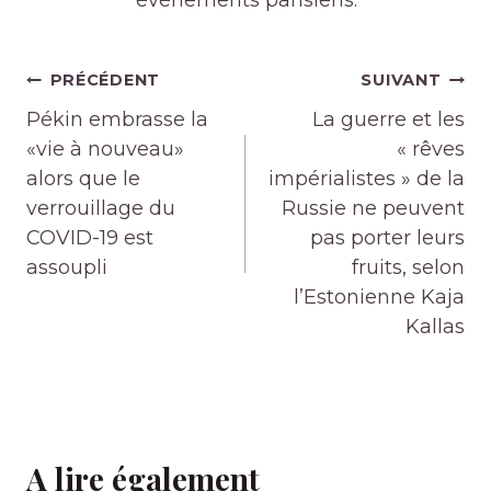
événements parisiens.
Navigation
PRÉCÉDENT
SUIVANT
de
Pékin embrasse la
La guerre et les
l’article
«vie à nouveau»
« rêves
alors que le
impérialistes » de la
verrouillage du
Russie ne peuvent
COVID-19 est
pas porter leurs
assoupli
fruits, selon
l’Estonienne Kaja
Kallas
A lire également