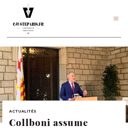
Skip
to
content
ACTUALITÉS
Collboni assume