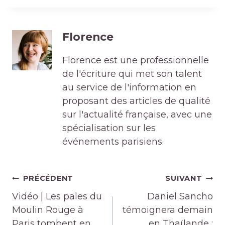
Florence
Florence est une professionnelle
de l'écriture qui met son talent
au service de l'information en
proposant des articles de qualité
sur l'actualité française, avec une
spécialisation sur les
événements parisiens.
Navigation
PRÉCÉDENT
SUIVANT
de
Vidéo | Les pales du
Daniel Sancho
l’article
Moulin Rouge à
témoignera demain
Paris tombent en
en Thaïlande :