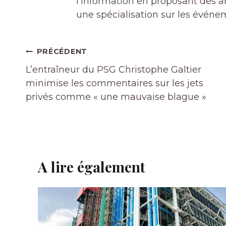
l'information en proposant des art
une spécialisation sur les événe
Navigation
PRÉCÉDENT
de
L’entraîneur du PSG Christophe Galtier
l’article
minimise les commentaires sur les jets
privés comme « une mauvaise blague »
A lire également