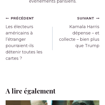
événements parisiens.
Navigation
PRÉCÉDENT
SUIVANT
de
Les électeurs
Kamala Harris
l’article
américains à
dépense – et
l’étranger
collecte – bien plus
pourraient-ils
que Trump
détenir toutes les
cartes ?
A lire également