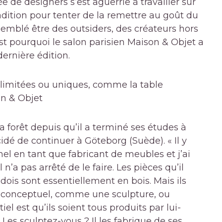
 de designers s’est aguerrie à travailler sur
tradition pour tenter de la remettre au goût du
t semblé être des outsiders, des créateurs hors
 C’est pourquoi le salon parisien Maison & Objet a
ernière édition.
 limitées ou uniques, comme la table
n & Objet
a forêt depuis qu’il a terminé ses études à
idé de continuer à Göteborg (Suède). « Il y
nnel en tant que fabricant de meubles et j’ai
l n’a pas arrêté de le faire. Les pièces qu’il
dois sont essentiellement en bois. Mais ils
; conceptuel, comme une sculpture, ou
el est qu’ils soient tous produits par lui-
. Les sculptez-vous ? Il les fabrique de ses