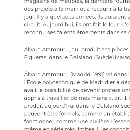
magasins de meubles, la dernière fournée
des projets à la main et à recourir à la 
jour. Il y a quelques années, ils auraien
circuit. Aujourd’hui, ils ont fait le leur.
reconnu ses talents émergents dans sa d
Álvaro Aramburu, qui produit ses pièces
Figueras, dans le Dalsland (Suède).
Maiso
Álvaro Aramburu (Madrid, 1991) vit dans l
l’École polytechnique de Madrid et a déc
avait la possibilité de devenir professio
appris à travailler de mes mains », dit-il. I
produit aujourd’hui dans le Dalsland sué
peuvent être formels, comme un établi 
fonctionnel, comme une cuillère. L’essenti
même en série très limitée. Il les conçoit