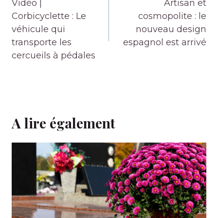
de
Vidéo |
Artisan et
l’article
Corbicyclette : Le
cosmopolite : le
véhicule qui
nouveau design
transporte les
espagnol est arrivé
cercueils à pédales
A lire également