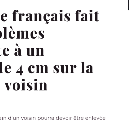
e français fait
oblèmes
te à un
e 4 cm sur la
 voisin
ain d’un voisin pourra devoir être enlevée