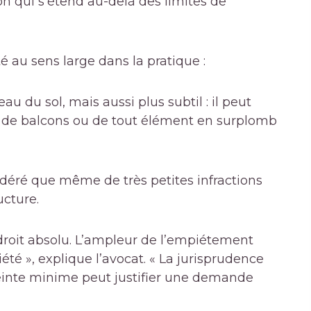
n qui s’étend au-delà des limites de
té au sens large dans la pratique :
u du sol, mais aussi plus subtil : il peut
it, de balcons ou de tout élément en surplomb
idéré que même de très petites infractions
ucture.
 droit absolu. L’ampleur de l’empiétement
iété », explique l’avocat. « La jurisprudence
teinte minime peut justifier une demande