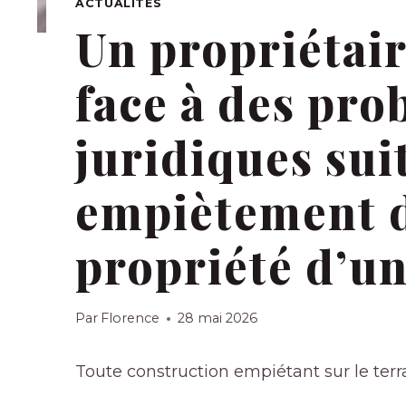
ACTUALITÉS
Un propriétair
face à des pr
juridiques sui
empiètement d
propriété d’un
Par
Florence
28 mai 2026
Toute construction empiétant sur le terr