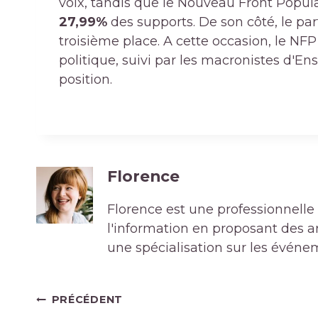
voix, tandis que le Nouveau Front Popul
27,99%
des supports. De son côté, le p
troisième place. A cette occasion, le NFP
politique, suivi par les macronistes d'En
position.
Florence
Florence est une professionnelle 
l'information en proposant des art
une spécialisation sur les événe
Navigation
PRÉCÉDENT