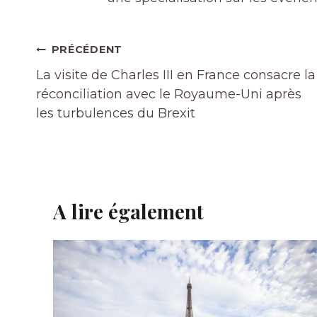
Navigation
PRÉCÉDENT
de
La visite de Charles III en France consacre la
l’article
réconciliation avec le Royaume-Uni après
les turbulences du Brexit
A lire également