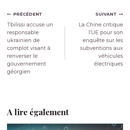
Navigation
PRÉCÉDENT
SUIVANT
de
Tbilissi accuse un
La Chine critique
l’article
responsable
l’UE pour son
ukrainien de
enquête sur les
complot visant à
subventions aux
renverser le
véhicules
gouvernement
électriques
géorgien
A lire également