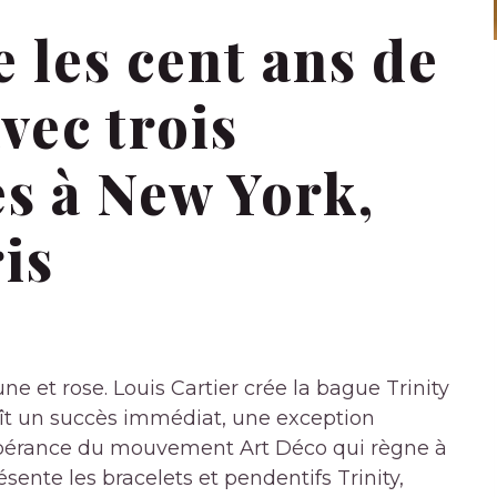
e les cent ans de
avec trois
s à New York,
is
ne et rose. Louis Cartier crée la bague Trinity
aît un succès immédiat, une exception
ubérance du mouvement Art Déco qui règne à
ésente les bracelets et pendentifs Trinity,