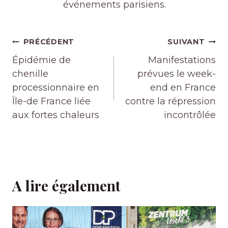
événements parisiens.
Navigation
PRÉCÉDENT
SUIVANT
de
Épidémie de
Manifestations
l’article
chenille
prévues le week-
processionnaire en
end en France
Île-de France liée
contre la répression
aux fortes chaleurs
incontrôlée
A lire également