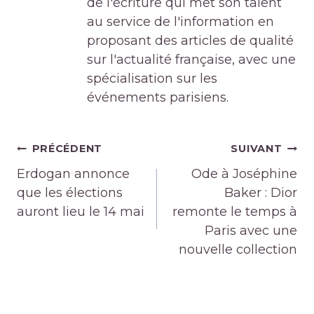
de l'écriture qui met son talent
au service de l'information en
proposant des articles de qualité
sur l'actualité française, avec une
spécialisation sur les
événements parisiens.
Navigation
PRÉCÉDENT
SUIVANT
de
Erdogan annonce
Ode à Joséphine
l’article
que les élections
Baker : Dior
auront lieu le 14 mai
remonte le temps à
Paris avec une
nouvelle collection