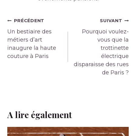
Navigation
PRÉCÉDENT
SUIVANT
de
Un bestiaire des
Pourquoi voulez-
l’article
métiers d’art
vous que la
inaugure la haute
trottinette
couture à Paris
électrique
disparaisse des rues
de Paris ?
A lire également