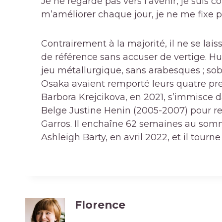
Je ne regarde pas vers l’avenir, je suis c
m’améliorer chaque jour, je ne me fixe pa
Contrairement à la majorité, il ne se laisse
de référence sans accuser de vertige. Huit 
jeu métallurgique, sans arabesques ; sob
Osaka avaient remporté leurs quatre pre
Barbora Krejcikova, en 2021, s’immisce da
Belge Justine Henin (2005-2007) pour ret
Garros. Il enchaîne 62 semaines au somm
Ashleigh Barty, en avril 2022, et il tour
Florence