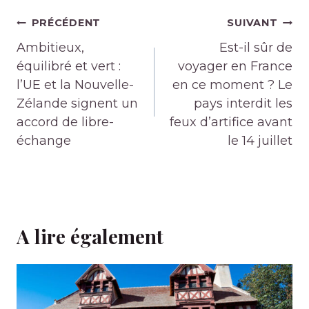
Navigation
PRÉCÉDENT
SUIVANT
de
Ambitieux,
Est-il sûr de
l’article
équilibré et vert :
voyager en France
l’UE et la Nouvelle-
en ce moment ? Le
Zélande signent un
pays interdit les
accord de libre-
feux d’artifice avant
échange
le 14 juillet
A lire également