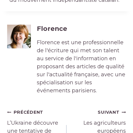
du mouvement indépendantiste catalan.
Florence
Florence est une professionnelle
de l'écriture qui met son talent
au service de l'information en
proposant des articles de qualité
sur l'actualité française, avec une
spécialisation sur les
événements parisiens.
Navigation
PRÉCÉDENT
SUIVANT
de
L’Ukraine découvre
Les agriculteurs
l’article
une tentative de
européens