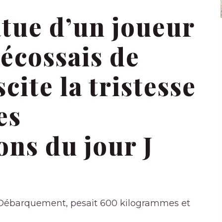
tatue d’un joueur
écossais de
ite la tristesse
es
ns du jour J
du Débarquement, pesait 600 kilogrammes et