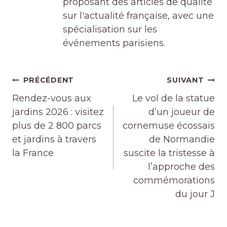
proposant des articles de qualité
sur l'actualité française, avec une
spécialisation sur les
événements parisiens.
Navigation
PRÉCÉDENT
SUIVANT
de
Rendez-vous aux
Le vol de la statue
l’article
jardins 2026 : visitez
d’un joueur de
plus de 2 800 parcs
cornemuse écossais
et jardins à travers
de Normandie
la France
suscite la tristesse à
l’approche des
commémorations
du jour J