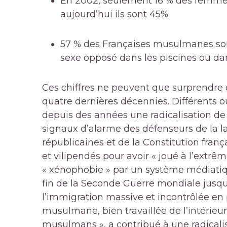
En 2002, seulement 16 % des femmes
aujourd’hui ils sont 45%
57 % des Françaises musulmanes son
sexe opposé dans les piscines ou da
Ces chiffres ne peuvent que surprendre c
quatre dernières décennies. Différents o
depuis des années une radicalisation de
signaux d’alarme des défenseurs de la la
républicaines et de la Constitution françai
et vilipendés pour avoir « joué à l’extrême
« xénophobie » par un système médiatiq
fin de la Seconde Guerre mondiale jus
l’immigration massive et incontrôlée en
musulmane, bien travaillée de l’intérieur
musulmans », a contribué à une radicalis