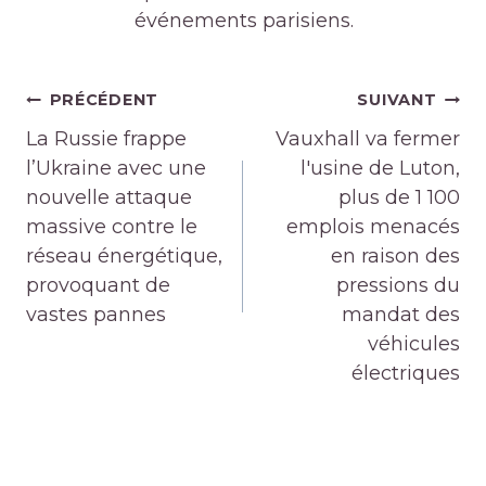
événements parisiens.
Navigation
PRÉCÉDENT
SUIVANT
de
La Russie frappe
Vauxhall va fermer
l’article
l’Ukraine avec une
l'usine de Luton,
nouvelle attaque
plus de 1 100
massive contre le
emplois menacés
réseau énergétique,
en raison des
provoquant de
pressions du
vastes pannes
mandat des
véhicules
électriques