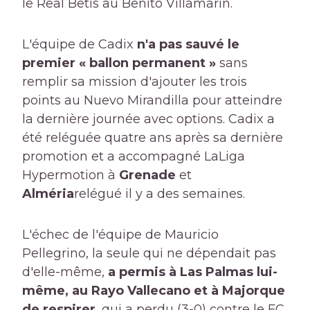
le Real Betis au Benito Villamarín.
L'équipe de Cadix
n'a pas sauvé le
premier « ballon permanent »
sans
remplir sa mission d'ajouter les trois
points au Nuevo Mirandilla pour atteindre
la dernière journée avec options. Cadix a
été reléguée quatre ans après sa dernière
promotion et a accompagné LaLiga
Hypermotion à
Grenade
et
Alméria
relégué il y a des semaines.
L'échec de l'équipe de Mauricio
Pellegrino, la seule qui ne dépendait pas
d'elle-même,
a permis à Las Palmas lui-
même, au Rayo Vallecano et à Majorque
de respirer
, qui a perdu (3-0) contre le FC