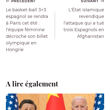
Navigation
PRÉCÉDENT
SUIVANT
de
Le basket-ball 3×3
L'État islamique
l’article
espagnol se rendra
revendique
à Paris cet été :
l'attaque qui a tué
l'équipe féminine
trois Espagnols en
décroche son billet
Afghanistan
olympique en
Hongrie
A lire également