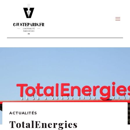
Skip
to
content
ACTUALITÉS
TotalEnergies