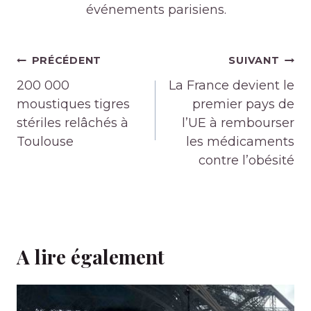
événements parisiens.
Navigation
PRÉCÉDENT
SUIVANT
de
200 000
La France devient le
l’article
moustiques tigres
premier pays de
stériles relâchés à
l’UE à rembourser
Toulouse
les médicaments
contre l’obésité
A lire également