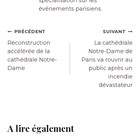
spécialisation sur les
événements parisiens.
Navigation
PRÉCÉDENT
SUIVANT
de
Reconstruction
La cathédrale
l’article
accélérée de la
Notre-Dame de
cathédrale Notre-
Paris va rouvrir au
Dame
public après un
incendie
dévastateur
A lire également