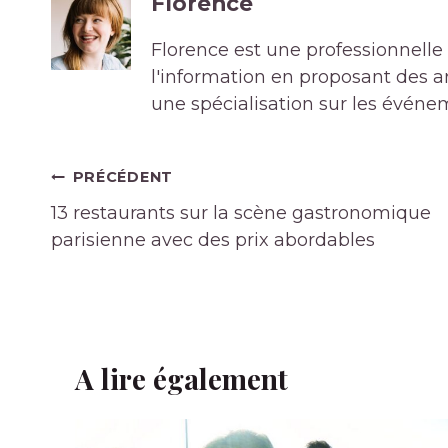
Florence
Florence est une professionnelle 
l'information en proposant des art
une spécialisation sur les événe
Navigation
PRÉCÉDENT
de
13 restaurants sur la scène gastronomique
l’article
parisienne avec des prix abordables
A lire également