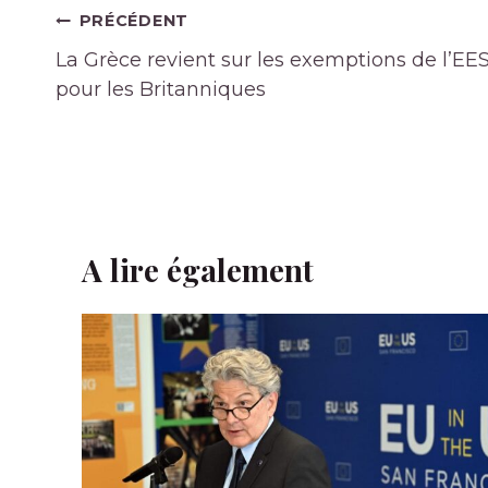
Navigation
PRÉCÉDENT
de
La Grèce revient sur les exemptions de l’EE
l’article
pour les Britanniques
A lire également