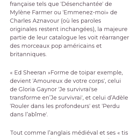
française tels que ‘
Désenchantée
‘ de
Mylène Farmer ou ‘
Emmenez-moi
» de
Charles Aznavour (où les paroles
originales restent inchangées), la majeure
partie de leur catalogue les voit réarranger
des morceaux pop américains et
britanniques.
« Ed Sheeran »
Forme de toi
par exemple,
devient ‘
Amoureux de votre corps
‘, celui
de Gloria Gaynor ‘
Je survivrai
‘se
transforme en’
Je survivrai
‘, et celui d’Adèle
‘
Rouler dans les profondeurs
‘ est ‘
Perdu
dans l’abîme
‘.
Tout comme l’anglais médiéval et ses « tis