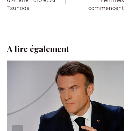
l’article
d'Ariane Toro et Ai
Femmes
Tsunoda
commencent
A lire également