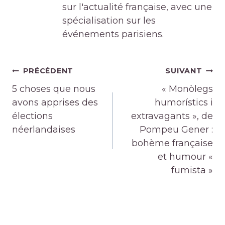
sur l'actualité française, avec une
spécialisation sur les
événements parisiens.
Navigation
PRÉCÉDENT
SUIVANT
de
5 choses que nous
« Monòlegs
l’article
avons apprises des
humorístics i
élections
extravagants », de
néerlandaises
Pompeu Gener :
bohème française
et humour «
fumista »