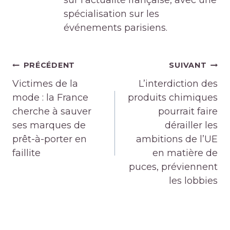
sur l'actualité française, avec une
spécialisation sur les
événements parisiens.
Navigation
PRÉCÉDENT
SUIVANT
de
Victimes de la
L’interdiction des
l’article
mode : la France
produits chimiques
cherche à sauver
pourrait faire
ses marques de
dérailler les
prêt-à-porter en
ambitions de l’UE
faillite
en matière de
puces, préviennent
les lobbies