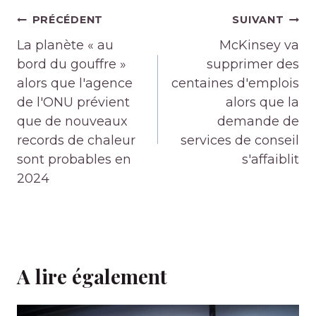
Navigation
PRÉCÉDENT
SUIVANT
de
La planète « au
McKinsey va
l’article
bord du gouffre »
supprimer des
alors que l'agence
centaines d'emplois
de l'ONU prévient
alors que la
que de nouveaux
demande de
records de chaleur
services de conseil
sont probables en
s'affaiblit
2024
A lire également