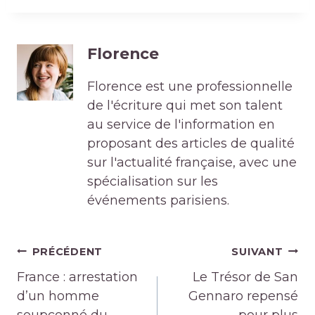
Florence
Florence est une professionnelle
de l'écriture qui met son talent
au service de l'information en
proposant des articles de qualité
sur l'actualité française, avec une
spécialisation sur les
événements parisiens.
Navigation
PRÉCÉDENT
SUIVANT
de
France : arrestation
Le Trésor de San
l’article
d’un homme
Gennaro repensé
soupçonné du
pour plus