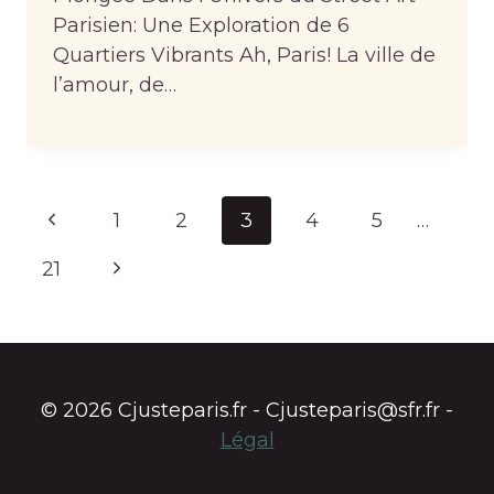
Parisien: Une Exploration de 6
Quartiers Vibrants Ah, Paris! La ville de
l’amour, de…
Page
Previous
1
2
3
4
5
…
navigation
Page
Next
21
Page
© 2026 Cjusteparis.fr - Cjusteparis@sfr.fr -
Légal