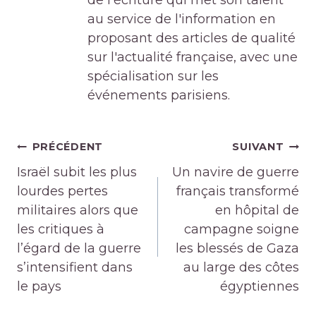
de l'écriture qui met son talent
au service de l'information en
proposant des articles de qualité
sur l'actualité française, avec une
spécialisation sur les
événements parisiens.
Navigation
PRÉCÉDENT
SUIVANT
de
Israël subit les plus
Un navire de guerre
l’article
lourdes pertes
français transformé
militaires alors que
en hôpital de
les critiques à
campagne soigne
l’égard de la guerre
les blessés de Gaza
s’intensifient dans
au large des côtes
le pays
égyptiennes