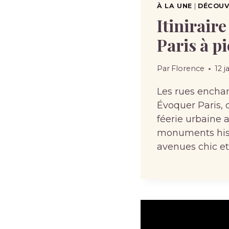
À LA UNE
|
DÉCOUVR
Itiniraire
Paris à p
Par
Florence
12 j
Les rues enchan
Évoquer Paris, 
féerie urbaine 
monuments hist
avenues chic e