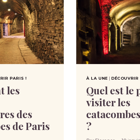
IR PARIS !
À LA UNE
|
DÉCOUVRIR 
t les
Quel est le 
visiter les
res des
catacombes
es de Paris
?