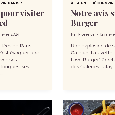
IR PARIS !
À LA UNE
|
DÉCOUVRIR 
 pour visiter
Notre avis s
ied
Burger
anvier 2024
Par
Florence
12 janvi
tées de Paris
Une explosion de 
c’est évoquer une
Galeries Lafayette : 
avec ses
Love Burger’ Perc
oriques, ses
des Galeries Lafaye
t…