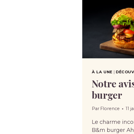
À LA UNE
|
DÉCOUVR
Notre av
burger
Par
Florence
11 j
Le charme inco
B&m burger Ah, 