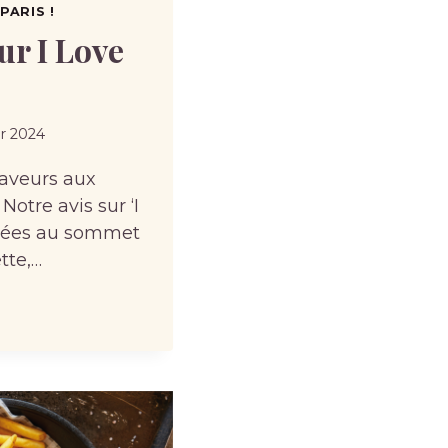
PARIS !
ur I Love
er 2024
saveurs aux
Notre avis sur ‘I
hées au sommet
tte,…