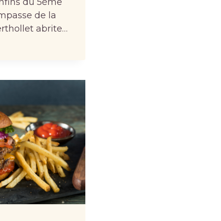
nfins du 5ème
impasse de la
rthollet abrite…