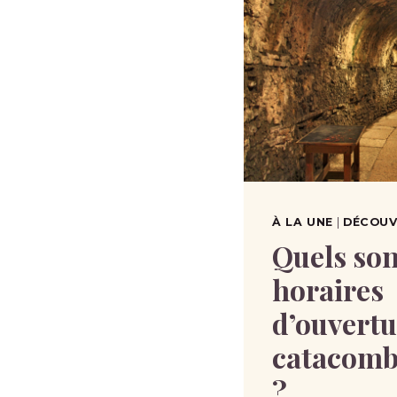
À LA UNE
|
DÉCOUVR
Quels son
horaires
dʼouvertu
catacomb
?