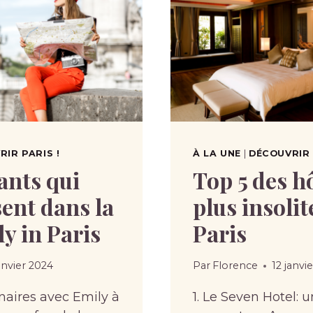
IR PARIS !
À LA UNE
|
DÉCOUVRIR 
ants qui
Top 5 des hô
ent dans la
plus insolit
ly in Paris
Paris
anvier 2024
Par
Florence
12 janvi
naires avec Emily à
1. Le Seven Hotel: 