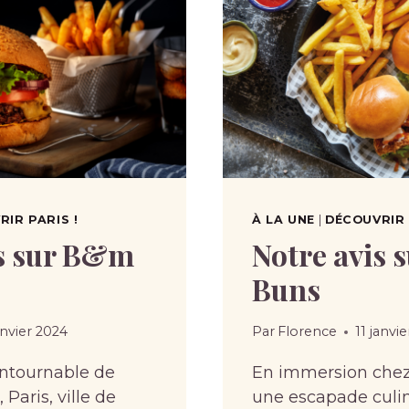
IR PARIS !
À LA UNE
|
DÉCOUVRIR 
is sur B&m
Notre avis 
Buns
anvier 2024
Par
Florence
11 janvi
ntournable de
En immersion chez
Paris, ville de
une escapade culin