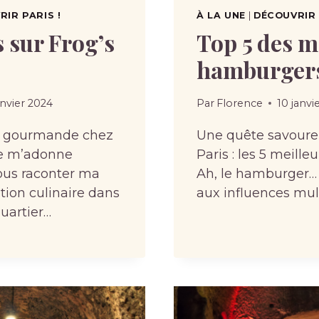
IR PARIS !
À LA UNE
|
DÉCOUVRIR 
s sur Frogʼs
Top 5 des m
hamburgers
anvier 2024
Par
Florence
10 janvi
 gourmande chez
Une quête savoure
Je m’adonne
Paris : les 5 meill
ous raconter ma
Ah, le hamburger…
tion culinaire dans
aux influences mul
quartier…