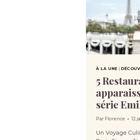
À LA UNE
|
DÉCOUVR
5 Restaur
apparaiss
série Emi
Par
Florence
12 j
Un Voyage Culi