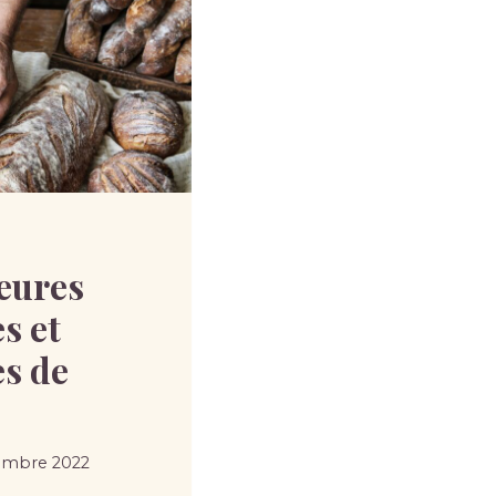
leures
s et
s de
embre 2022