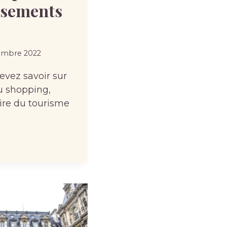
ssements
embre 2022
evez savoir sur
u shopping,
aire du tourisme