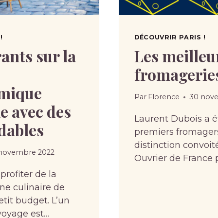
!
DÉCOUVRIR PARIS !
rants sur la
Les meilleu
fromageries
mique
Par
Florence
30 nov
e avec des
Laurent Dubois a é
dables
premiers fromagers
distinction convoit
novembre 2022
Ouvrier de France p
rofiter de la
ne culinaire de
etit budget. L’un
 voyage est…