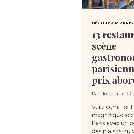
DÉCOUVRIR PARIS 
13 restau
scène
gastrono
parisienn
prix abor
Par
Florence
30 
Voici comment p
magnifique scè
Paris avec un p
des plaisirs du