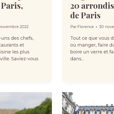
Paris,
20 arrondi
de Paris
novembre 2022
Par
Florence
30 nov
-uns des chefs,
Tout ce que vous d
taurants et
où manger, faire d
sine les plus
boire un verre et f
ville. Saviez-vous
dans…