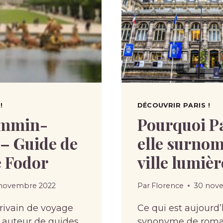
!
DÉCOUVRIR PARIS !
emmin-
Pourquoi Pa
– Guide de
elle surnom
e Fodor
ville lumièr
novembre 2022
Par
Florence
30 nov
crivain de voyage
Ce qui est aujourd’
 auteur de guides
synonyme de roma