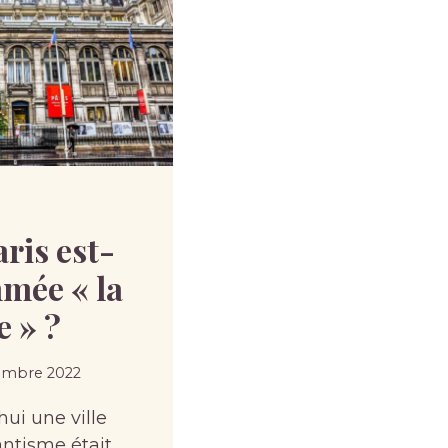
ris est-
mée « la
e » ?
embre 2022
hui une ville
ntisme était