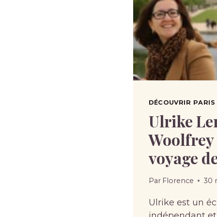
DÉCOUVRIR PARIS 
Ulrike L
Woolfrey 
voyage d
Par
Florence
30 
Ulrike est un é
indépendant et