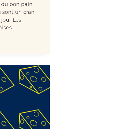
 du bon pain,
s sont un cran
jour Les
aises