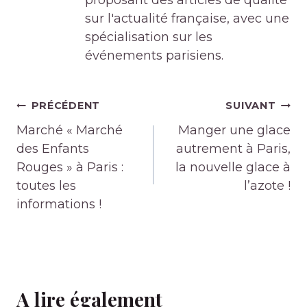
proposant des articles de qualité
sur l'actualité française, avec une
spécialisation sur les
événements parisiens.
Navigation
PRÉCÉDENT
SUIVANT
de
Marché « Marché
Manger une glace
l’article
des Enfants
autrement à Paris,
Rouges » à Paris :
la nouvelle glace à
toutes les
l’azote !
informations !
A lire également