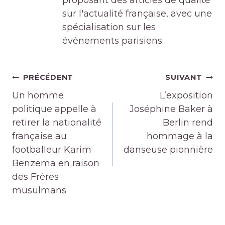
proposant des articles de qualité
sur l'actualité française, avec une
spécialisation sur les
événements parisiens.
Navigation
PRÉCÉDENT
SUIVANT
de
Un homme
L’exposition
l’article
politique appelle à
Joséphine Baker à
retirer la nationalité
Berlin rend
française au
hommage à la
footballeur Karim
danseuse pionnière
Benzema en raison
des Frères
musulmans