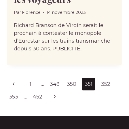
Par
Florence
14 novembre 2023
Richard Branson de Virgin serait le
prochain à contester le monopole
d’Eurostar sur les trains transmanche
depuis 30 ans. PUBLICITÉ…
Page
Previous
1
…
349
350
351
352
navigation
Page
Next
353
…
452
Page