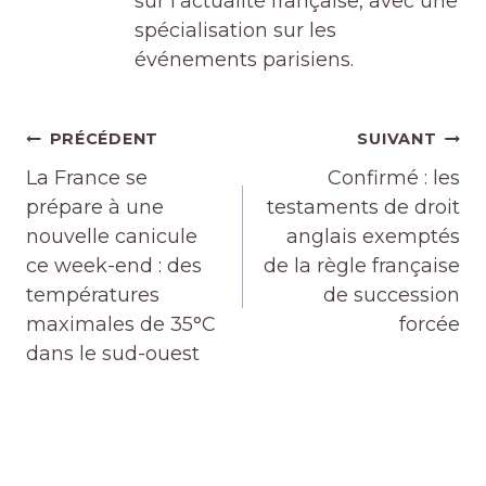
sur l'actualité française, avec une
spécialisation sur les
événements parisiens.
Navigation
PRÉCÉDENT
SUIVANT
de
La France se
Confirmé : les
l’article
prépare à une
testaments de droit
nouvelle canicule
anglais exemptés
ce week-end : des
de la règle française
températures
de succession
maximales de 35°C
forcée
dans le sud-ouest