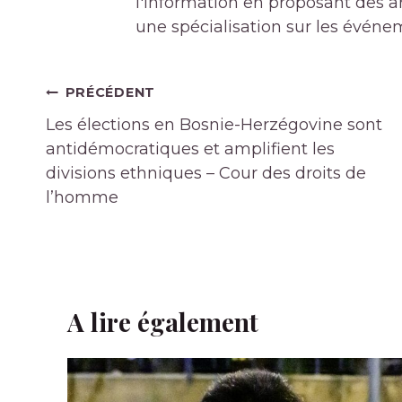
l'information en proposant des art
une spécialisation sur les événe
Navigation
PRÉCÉDENT
de
Les élections en Bosnie-Herzégovine sont
l’article
antidémocratiques et amplifient les
divisions ethniques – Cour des droits de
l’homme
A lire également