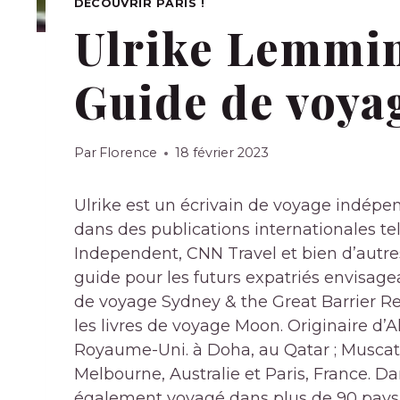
DÉCOUVRIR PARIS !
Ulrike Lemmi
Guide de voya
Par
Florence
18 février 2023
Ulrike est un écrivain de voyage indépe
dans des publications internationales te
Independent, CNN Travel et bien d’autres.
guide pour les futurs expatriés envisage
de voyage Sydney & the Great Barrier Re
les livres de voyage Moon. Originaire d’Al
Royaume-Uni. à Doha, au Qatar ; Muscat
Melbourne, Australie et Paris, France. D
également voyagé dans plus de 90 pays 