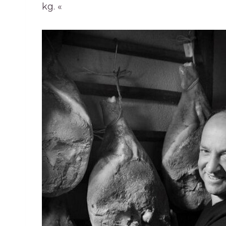
kg. «