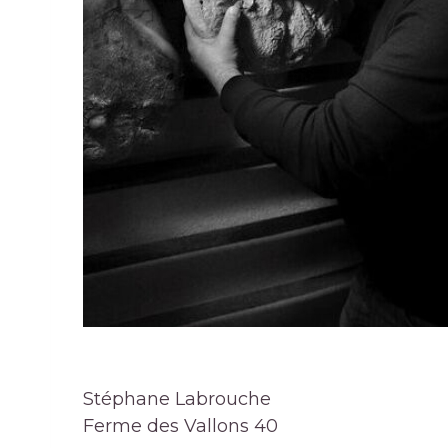
Stéphane Labrouche
Ferme des Vallons 40