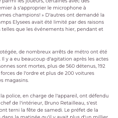
 parmi les joueurs, certaines avec des
emier à s'approprier le microphone à
mmes champions! » D'autres ont demandé la
mps Elysees avait été limité par des raisons
ns telles que les événements hier, pendant et
rotégée, de nombreux arrêts de métro ont été
 Il y a eu beaucoup d'agitation après les actes
sonnes sont mortes, plus de 560 détenus, 192
forces de l'ordre et plus de 200 voitures
les magasins.
e la police, en charge de l'appareil, ont défendu
chef de l'intérieur, Bruno Retailleau, s'est
nt terni la fête de samedi. Le préfet de la
 dans la matinée qu'il y avait plus d'un millier