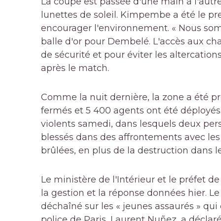
La coupe est passée d'une main à l'autre
lunettes de soleil. Kimpembe a été le pr
encourager l'environnement. « Nous so
balle d'or pour Dembelé. L'accès aux cha
de sécurité et pour éviter les altercatio
après le match.
Comme la nuit dernière, la zone a été p
fermés et 5 400 agents ont été déployés.
violents samedi, dans lesquels deux per
blessés dans des affrontements avec les 
brûlées, en plus de la destruction dans 
Le ministère de l'Intérieur et le préfet d
la gestion et la réponse données hier. Le 
déchaîné sur les « jeunes assaurés » qui o
police de Paris, Laurent Nuñez, a déclaré