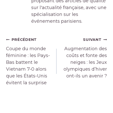
proposant des articles de qualité
sur l'actualité française, avec une
spécialisation sur les
événements parisiens.
Navigation
PRÉCÉDENT
SUIVANT
de
Coupe du monde
Augmentation des
l’article
féminine : les Pays-
coûts et fonte des
Bas battent le
neiges : les Jeux
Vietnam 7-0 alors
olympiques d’hiver
que les États-Unis
ont-ils un avenir ?
évitent la surprise