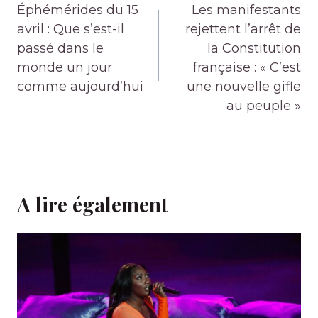
de
Éphémérides du 15
Les manifestants
l’article
avril : Que s’est-il
rejettent l’arrêt de
passé dans le
la Constitution
monde un jour
française : « C’est
comme aujourd’hui
une nouvelle gifle
au peuple »
A lire également