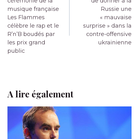
l’article
cérémonie de la
de donner à la
musique française
Russie une
Les Flammes
« mauvaise
célèbre le rap et le
surprise » dans la
R’n’B boudés par
contre-offensive
les prix grand
ukrainienne
public
A lire également