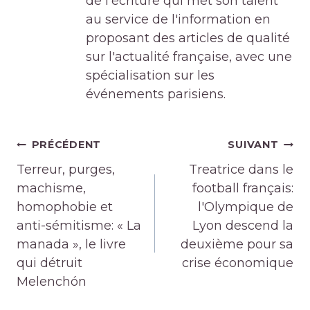
de l'écriture qui met son talent
au service de l'information en
proposant des articles de qualité
sur l'actualité française, avec une
spécialisation sur les
événements parisiens.
Navigation
PRÉCÉDENT
SUIVANT
de
Terreur, purges,
Treatrice dans le
l’article
machisme,
football français:
homophobie et
l'Olympique de
anti-sémitisme: « La
Lyon descend la
manada », le livre
deuxième pour sa
qui détruit
crise économique
Melenchón